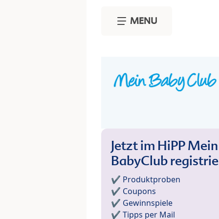
Skip to main content
MENU
Jetzt im HiPP Mein
BabyClub registri
✔️ Produktproben
✔️ Coupons
✔️ Gewinnspiele
✔️ Tipps per Mail