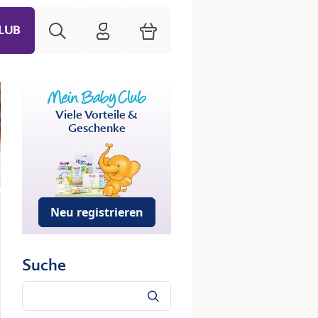
Suche
HiPP Mein Babyclub
Warenkorb
LUB
Viele Vorteile &
Geschenke
Neu registrieren
Suche
Suche