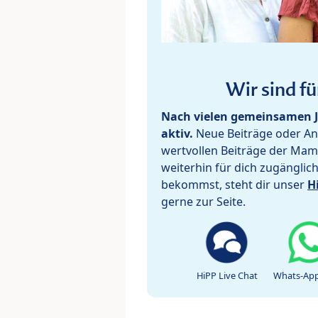
Wir sind fü
Nach vielen gemeinsamen J
aktiv.
Neue Beiträge oder Ant
wertvollen Beiträge der Mam
weiterhin für dich zugänglic
bekommst, steht dir unser
H
gerne zur Seite.
HiPP Live Chat
Whats-App