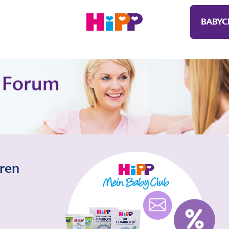
BABYC
eren