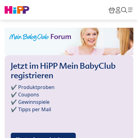
Skip to main content
Warenkor
HiPP M
Such
Jetzt im HiPP Mein BabyClub
registrieren
✔️ Produktproben
✔️ Coupons
✔️ Gewinnspiele
✔️ Tipps per Mail