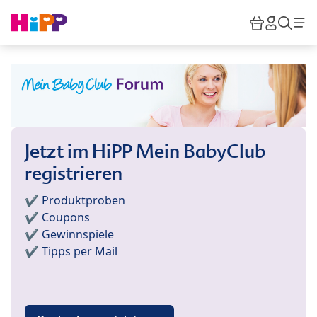
Skip to main content
Warenkor
HiPP M
Such
Jetzt im HiPP Mein BabyClub
registrieren
✔️ Produktproben
✔️ Coupons
✔️ Gewinnspiele
✔️ Tipps per Mail