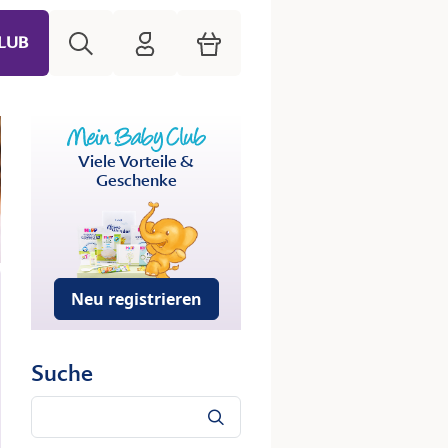
Suche
HiPP Mein Babyclub
Warenkorb
LUB
Viele Vorteile &
Geschenke
Neu registrieren
Suche
Suche