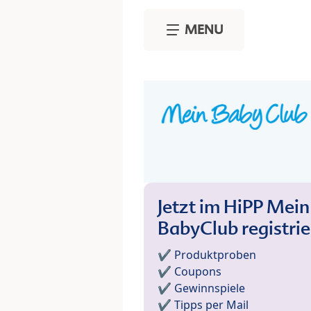
Skip to main content
MENU
Jetzt im HiPP Mein
BabyClub registri
✔️ Produktproben
✔️ Coupons
✔️ Gewinnspiele
✔️ Tipps per Mail