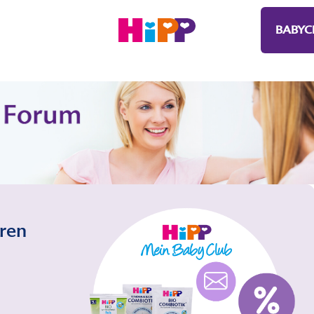
BABYC
eren