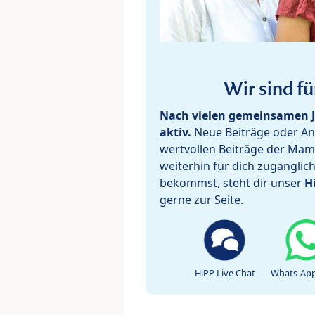
Wir sind fü
Nach vielen gemeinsamen J
aktiv.
Neue Beiträge oder Ant
wertvollen Beiträge der Mam
weiterhin für dich zugänglic
bekommst, steht dir unser
H
gerne zur Seite.
HiPP Live Chat
Whats-App