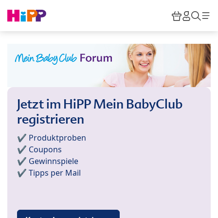
Skip to main content
Warenkor
HiPP M
Such
Jetzt im HiPP Mein BabyClub
registrieren
✔️ Produktproben
✔️ Coupons
✔️ Gewinnspiele
✔️ Tipps per Mail