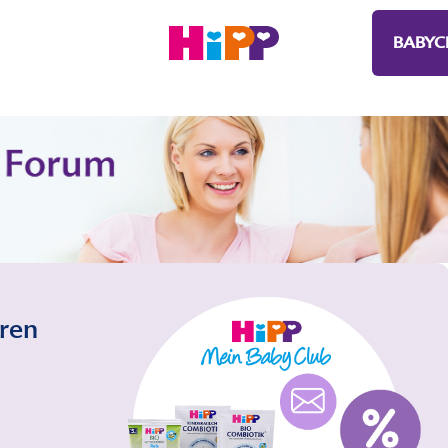
BABYC
eren