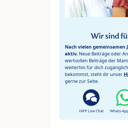
Wir sind fü
Nach vielen gemeinsamen J
aktiv.
Neue Beiträge oder Ant
wertvollen Beiträge der Mam
weiterhin für dich zugänglic
bekommst, steht dir unser
H
gerne zur Seite.
HiPP Live Chat
Whats-App