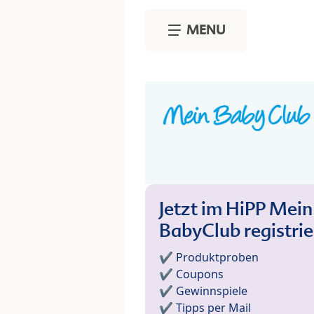
Skip to main content
MENU
Jetzt im HiPP Mein
BabyClub registri
✔️ Produktproben
✔️ Coupons
✔️ Gewinnspiele
✔️ Tipps per Mail