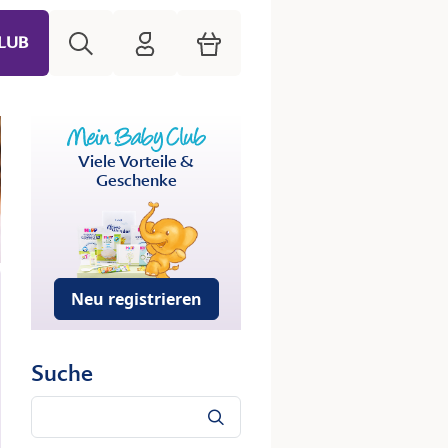
Suche
HiPP Mein Babyclub
Warenkorb
LUB
Viele Vorteile &
Geschenke
Neu registrieren
Suche
Suche