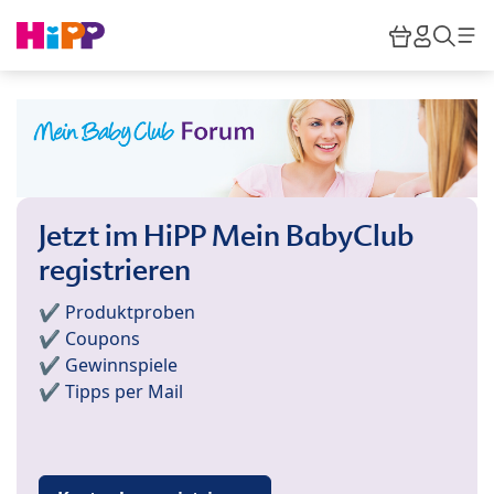
Skip to main content
Warenkor
HiPP M
Such
Jetzt im HiPP Mein BabyClub
registrieren
✔️ Produktproben
✔️ Coupons
✔️ Gewinnspiele
✔️ Tipps per Mail