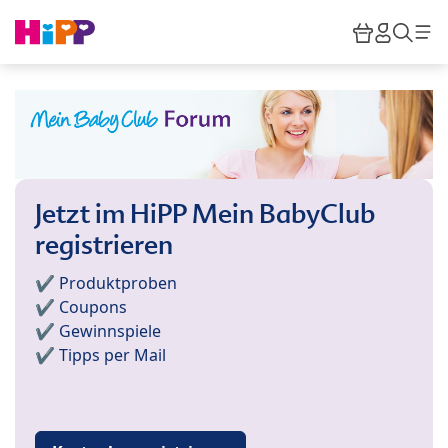
Skip to main content
Warenkor
HiPP M
Such
Jetzt im HiPP Mein BabyClub
registrieren
✔️ Produktproben
✔️ Coupons
✔️ Gewinnspiele
✔️ Tipps per Mail