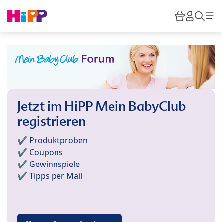
Skip to main content
Warenkor
HiPP M
Such
Jetzt im HiPP Mein BabyClub
registrieren
✔️ Produktproben
✔️ Coupons
✔️ Gewinnspiele
✔️ Tipps per Mail