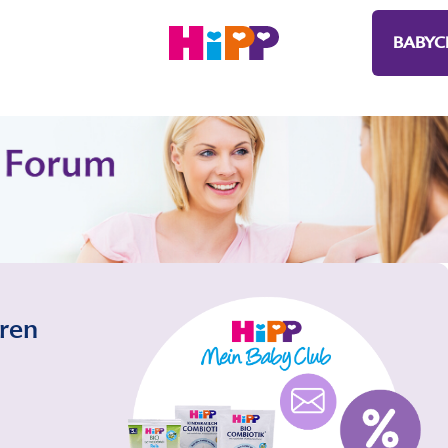
BABYC
eren