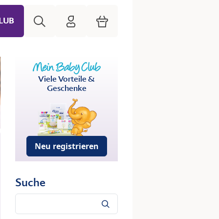
Suche
HiPP Mein Babyclub
Warenkorb
LUB
Viele Vorteile &
Geschenke
Neu registrieren
Suche
Suche