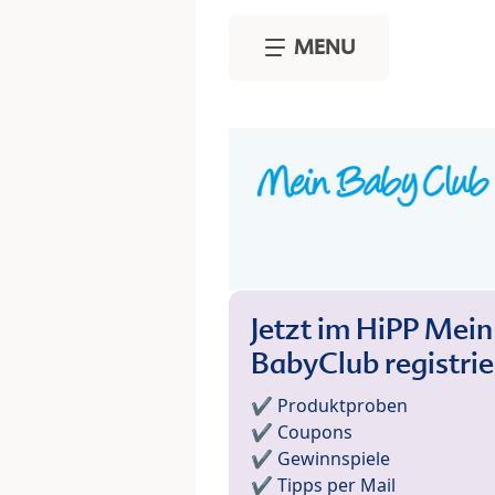
Skip to main content
MENU
Jetzt im HiPP Mein
BabyClub registri
✔️ Produktproben
✔️ Coupons
✔️ Gewinnspiele
✔️ Tipps per Mail