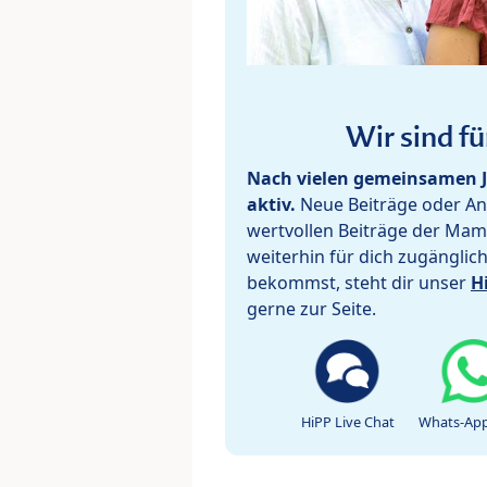
Wir sind fü
Nach vielen gemeinsamen J
aktiv.
Neue Beiträge oder Ant
wertvollen Beiträge der Mam
weiterhin für dich zugänglic
bekommst, steht dir unser
H
gerne zur Seite.
HiPP Live Chat
Whats-App