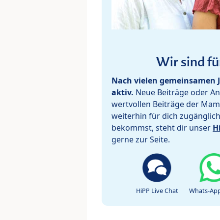
Wir sind fü
Nach vielen gemeinsamen J
aktiv.
Neue Beiträge oder Ant
wertvollen Beiträge der Mam
weiterhin für dich zugänglic
bekommst, steht dir unser
H
gerne zur Seite.
HiPP Live Chat
Whats-App