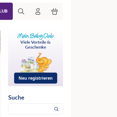
Suche
HiPP Mein Babyclub
Warenkorb
LUB
Viele Vorteile &
Geschenke
Neu registrieren
Suche
Suche