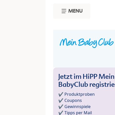
Skip to main content
MENU
Jetzt im HiPP Mein
BabyClub registri
✔️ Produktproben
✔️ Coupons
✔️ Gewinnspiele
✔️ Tipps per Mail