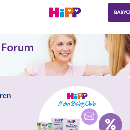
BABYC
eren