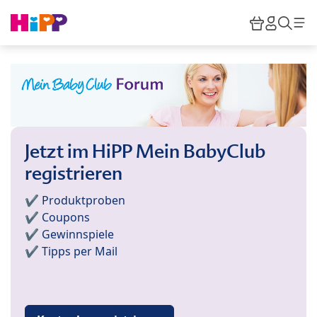
Skip to main content
Warenkor
HiPP M
Such
Jetzt im HiPP Mein BabyClub
registrieren
✔️ Produktproben
✔️ Coupons
✔️ Gewinnspiele
✔️ Tipps per Mail