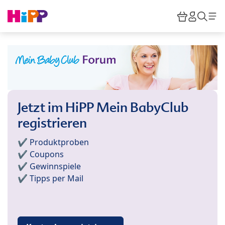
Skip to main content
Warenkor
HiPP M
Such
Jetzt im HiPP Mein BabyClub
registrieren
✔️ Produktproben
✔️ Coupons
✔️ Gewinnspiele
✔️ Tipps per Mail