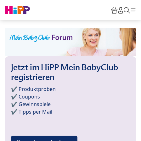
Skip to main content
Warenkor
HiPP M
Such
Jetzt im HiPP Mein BabyClub
registrieren
✔️ Produktproben
✔️ Coupons
✔️ Gewinnspiele
✔️ Tipps per Mail