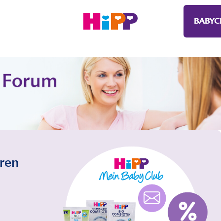
BABYC
eren