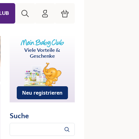
Suche
HiPP Mein Babyclub
Warenkorb
LUB
Viele Vorteile &
Geschenke
Neu registrieren
Suche
Suche