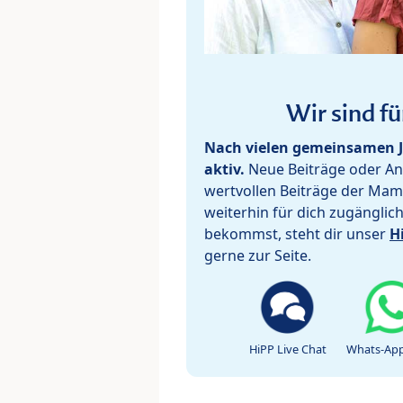
Wir sind fü
Nach vielen gemeinsamen J
aktiv.
Neue Beiträge oder Ant
wertvollen Beiträge der Mam
weiterhin für dich zugänglic
bekommst, steht dir unser
H
gerne zur Seite.
HiPP Live Chat
Whats-App