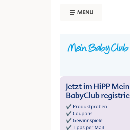
Skip to main content
MENU
Jetzt im HiPP Mein
BabyClub registri
✔️ Produktproben
✔️ Coupons
✔️ Gewinnspiele
✔️ Tipps per Mail