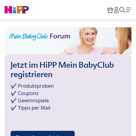
Skip to main content
Warenkor
HiPP M
Such
Jetzt im HiPP Mein BabyClub
registrieren
✔️ Produktproben
✔️ Coupons
✔️ Gewinnspiele
✔️ Tipps per Mail