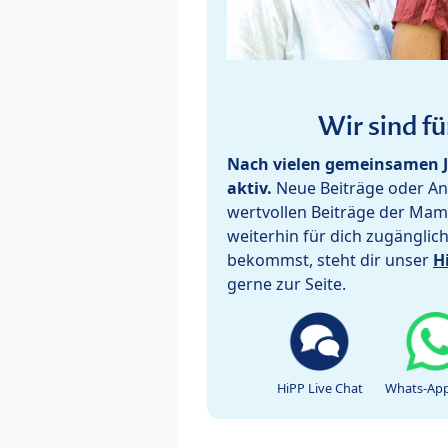
Wir sind fü
Nach vielen gemeinsamen J
aktiv.
Neue Beiträge oder Ant
wertvollen Beiträge der Mam
weiterhin für dich zugänglic
bekommst, steht dir unser
H
gerne zur Seite.
HiPP Live Chat
Whats-App