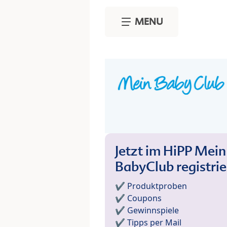
Skip to main content
MENU
Jetzt im HiPP Mein
BabyClub registri
✔️ Produktproben
✔️ Coupons
✔️ Gewinnspiele
✔️ Tipps per Mail