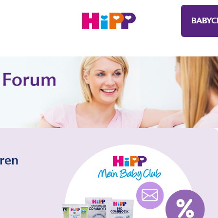
BABYC
eren