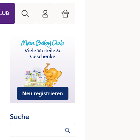
Suche
HiPP Mein Babyclub
Warenkorb
LUB
Viele Vorteile &
Geschenke
Neu registrieren
Suche
Suche