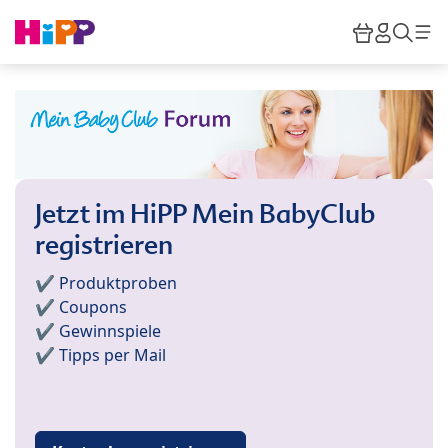
Skip to main content
Warenkor
HiPP M
Such
Jetzt im HiPP Mein BabyClub
registrieren
✔️ Produktproben
✔️ Coupons
✔️ Gewinnspiele
✔️ Tipps per Mail