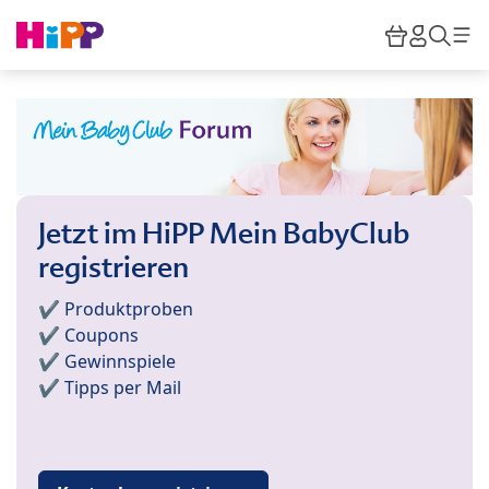
Skip to main content
Warenkor
HiPP M
Such
Jetzt im HiPP Mein BabyClub
registrieren
✔️ Produktproben
✔️ Coupons
✔️ Gewinnspiele
✔️ Tipps per Mail