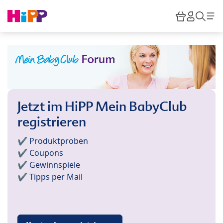
Skip to main content
Warenkor
HiPP M
Such
Jetzt im HiPP Mein BabyClub
registrieren
✔️ Produktproben
✔️ Coupons
✔️ Gewinnspiele
✔️ Tipps per Mail