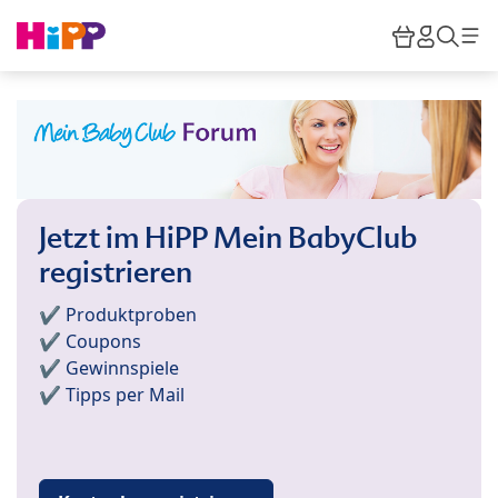
Skip to main content
Warenkor
HiPP M
Such
Jetzt im HiPP Mein BabyClub
registrieren
✔️ Produktproben
✔️ Coupons
✔️ Gewinnspiele
✔️ Tipps per Mail