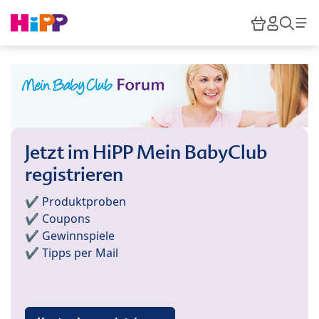
Skip to main content
Warenkor
HiPP M
Such
Jetzt im HiPP Mein BabyClub
registrieren
✔️ Produktproben
✔️ Coupons
✔️ Gewinnspiele
✔️ Tipps per Mail