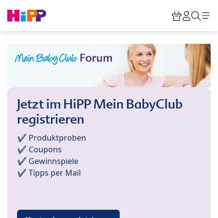
Skip to main content
Warenkor
HiPP M
Such
Jetzt im HiPP Mein BabyClub
registrieren
✔️ Produktproben
✔️ Coupons
✔️ Gewinnspiele
✔️ Tipps per Mail