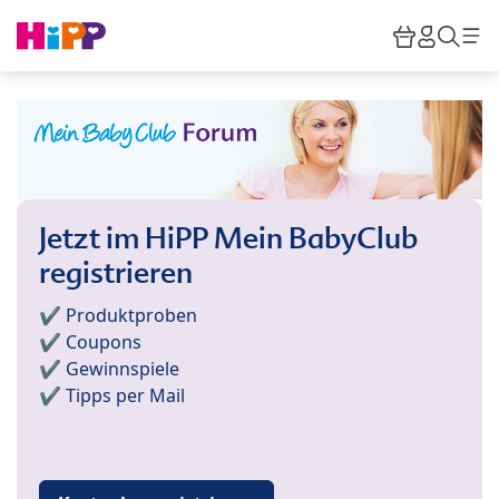
Skip to main content
Warenkor
HiPP M
Such
Jetzt im HiPP Mein BabyClub
registrieren
✔️ Produktproben
✔️ Coupons
✔️ Gewinnspiele
✔️ Tipps per Mail