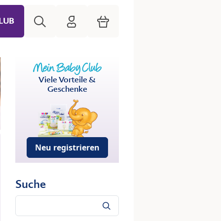
Suche
HiPP Mein Babyclub
Warenkorb
LUB
Viele Vorteile &
Geschenke
Neu registrieren
Suche
Suche