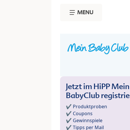
Skip to main content
MENU
Jetzt im HiPP Mein
BabyClub registri
✔️ Produktproben
✔️ Coupons
✔️ Gewinnspiele
✔️ Tipps per Mail