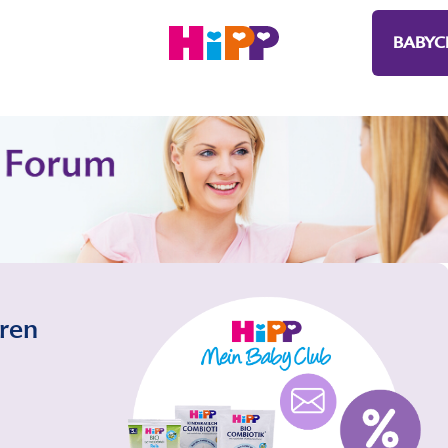
BABYC
eren