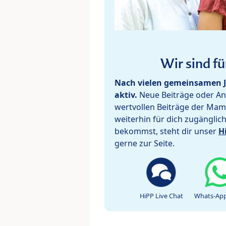
Wir sind fü
Nach vielen gemeinsamen J
aktiv.
Neue Beiträge oder Ant
wertvollen Beiträge der Mam
weiterhin für dich zugänglic
bekommst, steht dir unser
H
gerne zur Seite.
HiPP Live Chat
Whats-App