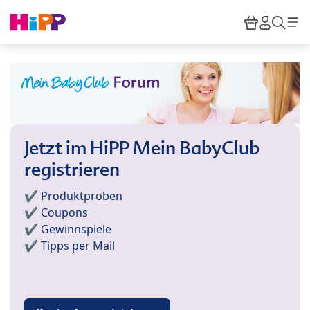
Skip to main content
Warenkor
HiPP M
Such
Jetzt im HiPP Mein BabyClub
registrieren
✔️ Produktproben
✔️ Coupons
✔️ Gewinnspiele
✔️ Tipps per Mail