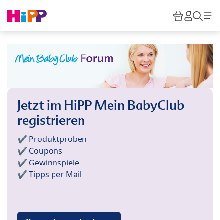
Skip to main content
Warenkor
HiPP M
Such
Jetzt im HiPP Mein BabyClub
registrieren
✔️ Produktproben
✔️ Coupons
✔️ Gewinnspiele
✔️ Tipps per Mail