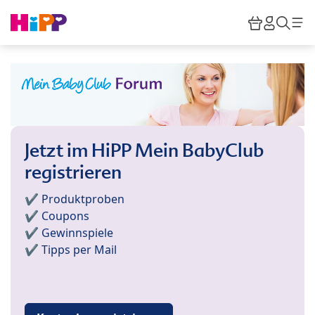
Skip to main content
Warenkor
HiPP M
Such
Jetzt im HiPP Mein BabyClub
registrieren
✔️ Produktproben
✔️ Coupons
✔️ Gewinnspiele
✔️ Tipps per Mail