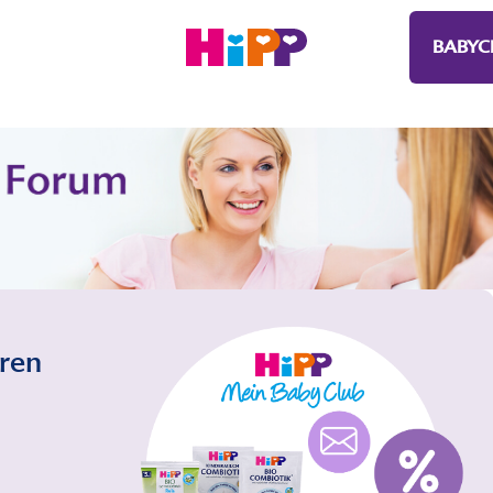
BABYC
eren