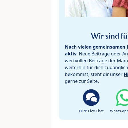
Wir sind fü
Nach vielen gemeinsamen J
aktiv.
Neue Beiträge oder Ant
wertvollen Beiträge der Mam
weiterhin für dich zugänglic
bekommst, steht dir unser
H
gerne zur Seite.
HiPP Live Chat
Whats-App