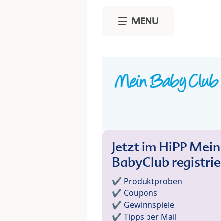
Skip to main content
MENU
Jetzt im HiPP Mein
BabyClub registri
✔️ Produktproben
✔️ Coupons
✔️ Gewinnspiele
✔️ Tipps per Mail