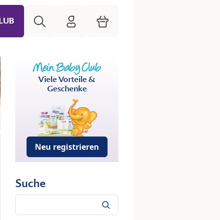
Suche
HiPP Mein Babyclub
Warenkorb
LUB
Viele Vorteile &
Geschenke
Neu registrieren
Suche
Suche