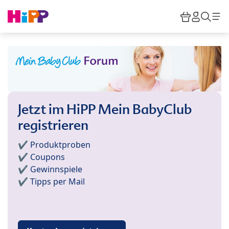
Skip to main content
Warenkor
HiPP M
Such
Jetzt im HiPP Mein BabyClub
registrieren
✔️ Produktproben
✔️ Coupons
✔️ Gewinnspiele
✔️ Tipps per Mail