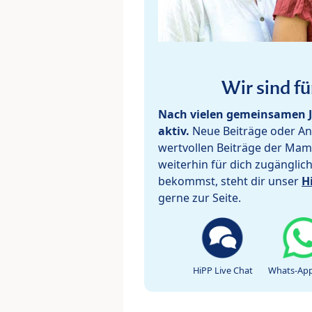
Wir sind fü
Nach vielen gemeinsamen J
aktiv.
Neue Beiträge oder Ant
wertvollen Beiträge der Mam
weiterhin für dich zugänglic
bekommst, steht dir unser
H
gerne zur Seite.
HiPP Live Chat
Whats-App