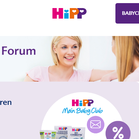
BABYC
eren