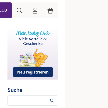
Suche
HiPP Mein Babyclub
Warenkorb
LUB
Viele Vorteile &
Geschenke
Neu registrieren
Suche
Suche