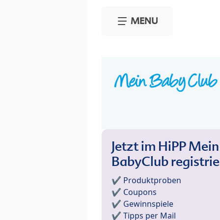
Skip to main content
MENU
Jetzt im HiPP Mein
BabyClub registri
✔️ Produktproben
✔️ Coupons
✔️ Gewinnspiele
✔️ Tipps per Mail