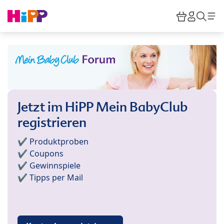
Skip to main content
Warenkor
HiPP M
Such
Jetzt im HiPP Mein BabyClub
registrieren
✔️ Produktproben
✔️ Coupons
✔️ Gewinnspiele
✔️ Tipps per Mail