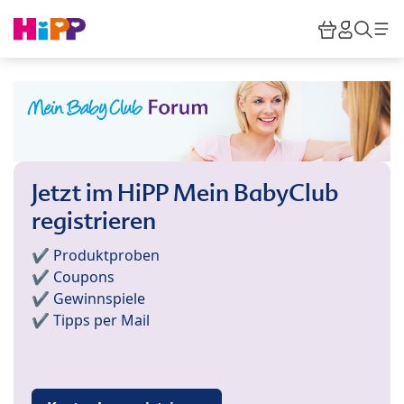
Skip to main content
Warenkor
HiPP M
Such
Jetzt im HiPP Mein BabyClub
registrieren
✔️ Produktproben
✔️ Coupons
✔️ Gewinnspiele
✔️ Tipps per Mail