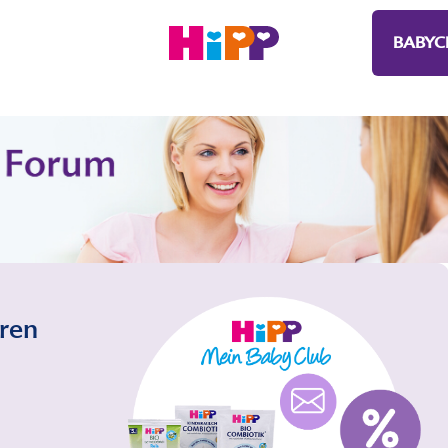
BABYC
eren