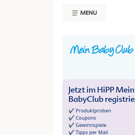
Skip to main content
MENU
Jetzt im HiPP Mein
BabyClub registri
✔️ Produktproben
✔️ Coupons
✔️ Gewinnspiele
✔️ Tipps per Mail