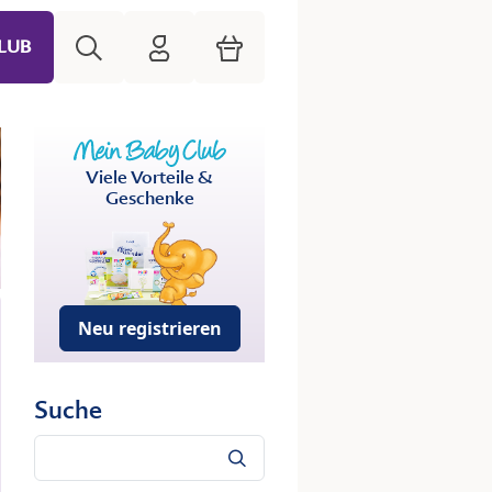
Suche
HiPP Mein Babyclub
Warenkorb
LUB
Viele Vorteile &
Geschenke
Neu registrieren
Suche
Suche