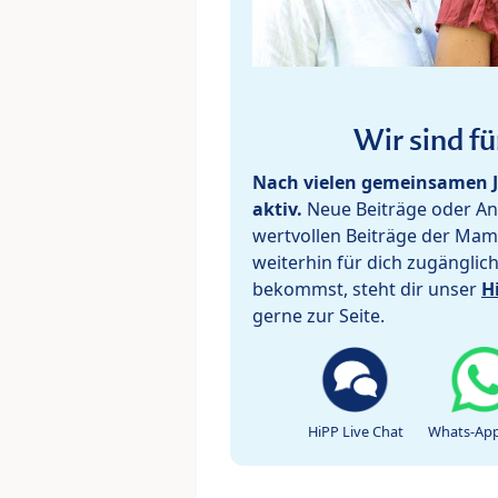
Wir sind fü
Nach vielen gemeinsamen J
aktiv.
Neue Beiträge oder Ant
wertvollen Beiträge der Mam
weiterhin für dich zugänglic
bekommst, steht dir unser
H
gerne zur Seite.
HiPP Live Chat
Whats-App