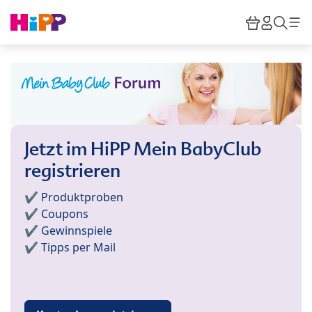
Skip to main content
Warenkor
HiPP M
Such
Jetzt im HiPP Mein BabyClub
registrieren
✔️ Produktproben
✔️ Coupons
✔️ Gewinnspiele
✔️ Tipps per Mail