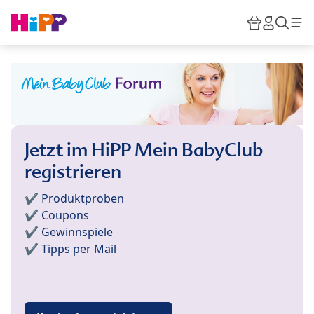
Skip to main content
Warenkor
HiPP M
Such
Jetzt im HiPP Mein BabyClub
registrieren
✔️ Produktproben
✔️ Coupons
✔️ Gewinnspiele
✔️ Tipps per Mail