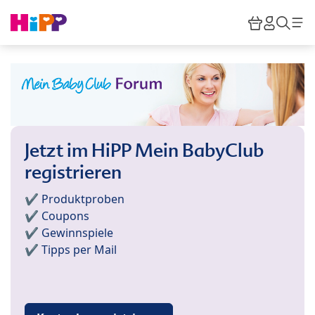
Skip to main content
Warenkor
HiPP M
Such
Jetzt im HiPP Mein BabyClub
registrieren
✔️ Produktproben
✔️ Coupons
✔️ Gewinnspiele
✔️ Tipps per Mail