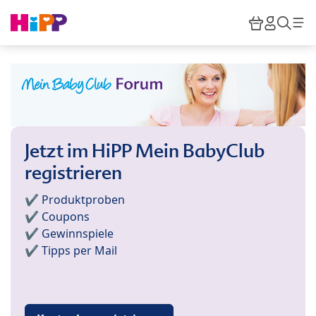
Skip to main content
Warenkor
HiPP M
Such
Jetzt im HiPP Mein BabyClub
registrieren
✔️ Produktproben
✔️ Coupons
✔️ Gewinnspiele
✔️ Tipps per Mail