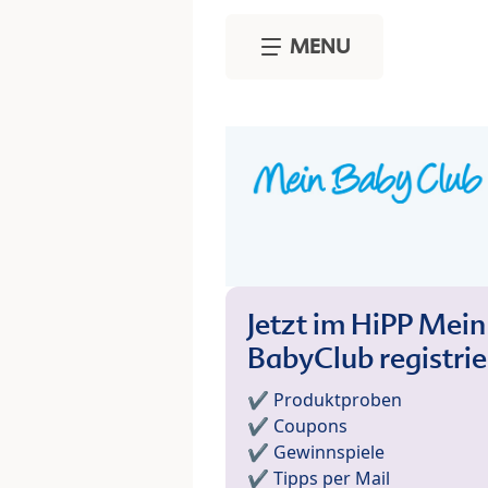
Skip to main content
MENU
Jetzt im HiPP Mein
BabyClub registri
✔️ Produktproben
✔️ Coupons
✔️ Gewinnspiele
✔️ Tipps per Mail