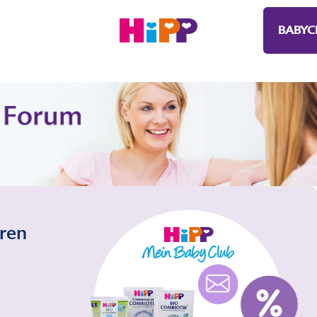
BABYC
eren