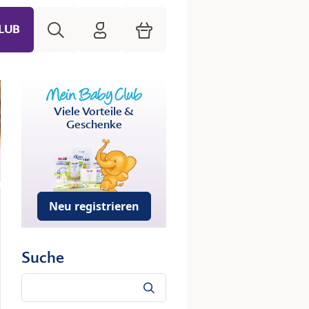
Suche
HiPP Mein Babyclub
Warenkorb
LUB
Viele Vorteile &
Geschenke
Neu registrieren
Suche
Suche