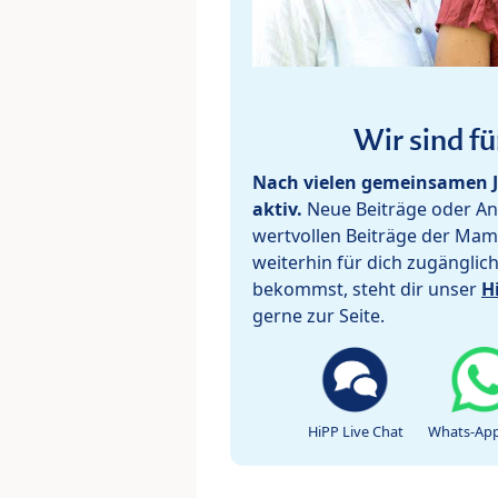
Wir sind fü
Nach vielen gemeinsamen J
aktiv.
Neue Beiträge oder Ant
wertvollen Beiträge der Mam
weiterhin für dich zugänglic
bekommst, steht dir unser
H
gerne zur Seite.
HiPP Live Chat
Whats-App