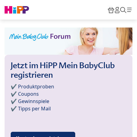
Skip to main content
Warenkor
HiPP M
Such
Jetzt im HiPP Mein BabyClub
registrieren
✔️ Produktproben
✔️ Coupons
✔️ Gewinnspiele
✔️ Tipps per Mail