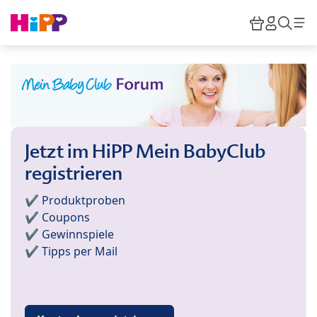
Skip to main content
Warenkor
HiPP M
Such
Jetzt im HiPP Mein BabyClub
registrieren
✔️ Produktproben
✔️ Coupons
✔️ Gewinnspiele
✔️ Tipps per Mail