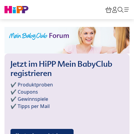
Skip to main content
Warenkor
HiPP M
Such
Jetzt im HiPP Mein BabyClub
registrieren
✔️ Produktproben
✔️ Coupons
✔️ Gewinnspiele
✔️ Tipps per Mail