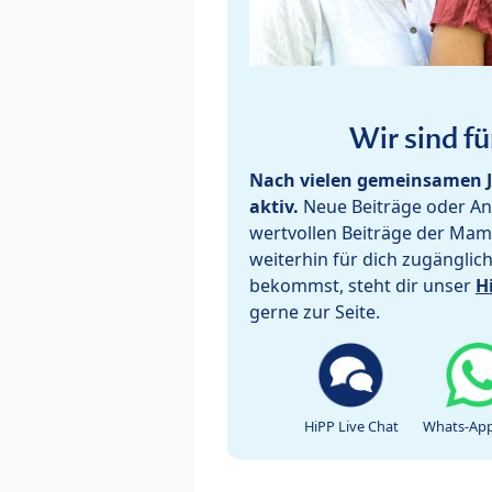
Wir sind fü
Nach vielen gemeinsamen J
aktiv.
Neue Beiträge oder Ant
wertvollen Beiträge der Mam
weiterhin für dich zugänglic
bekommst, steht dir unser
H
gerne zur Seite.
HiPP Live Chat
Whats-App