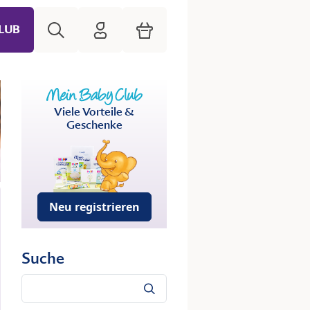
Suche
HiPP Mein Babyclub
Warenkorb
LUB
Viele Vorteile &
Geschenke
Neu registrieren
Suche
Suche