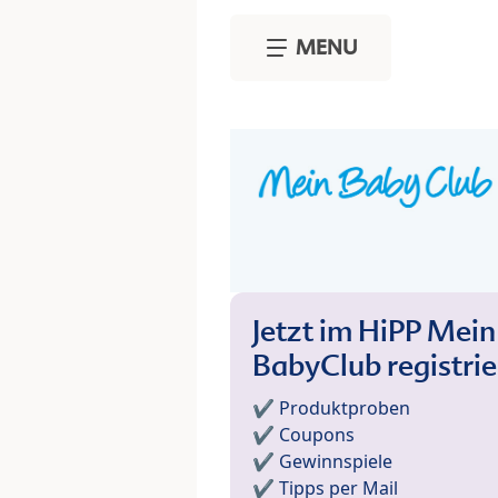
Skip to main content
MENU
Jetzt im HiPP Mein
BabyClub registri
✔️ Produktproben
✔️ Coupons
✔️ Gewinnspiele
✔️ Tipps per Mail