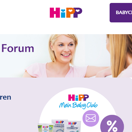
BABYC
eren