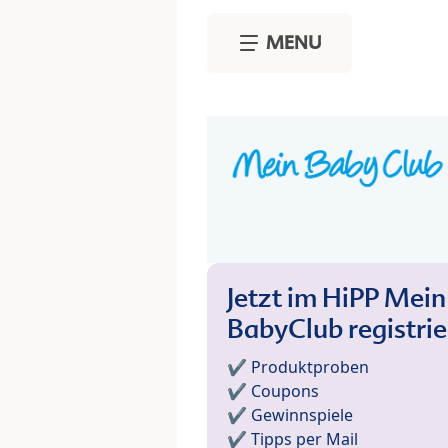
Skip to main content
MENU
Jetzt im HiPP Mein
BabyClub registri
✔️ Produktproben
✔️ Coupons
✔️ Gewinnspiele
✔️ Tipps per Mail