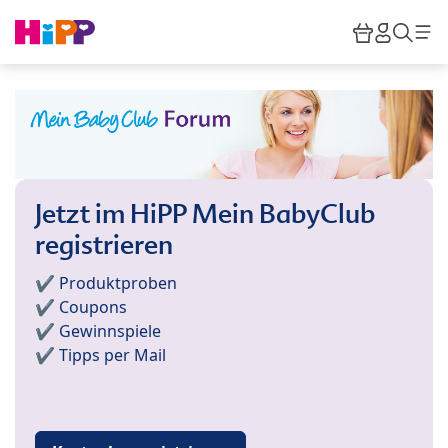
Skip to main content
Warenkor
HiPP M
Such
Jetzt im HiPP Mein BabyClub
registrieren
✔️ Produktproben
✔️ Coupons
✔️ Gewinnspiele
✔️ Tipps per Mail