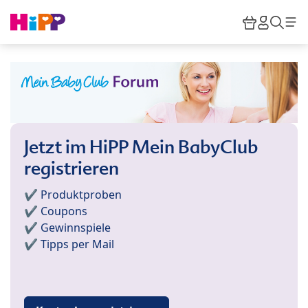
Skip to main content
Warenkor
HiPP M
Such
Jetzt im HiPP Mein BabyClub
registrieren
✔️ Produktproben
✔️ Coupons
✔️ Gewinnspiele
✔️ Tipps per Mail