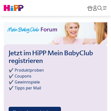
Skip to main content
Warenkor
HiPP M
Such
Jetzt im HiPP Mein BabyClub
registrieren
✔️ Produktproben
✔️ Coupons
✔️ Gewinnspiele
✔️ Tipps per Mail