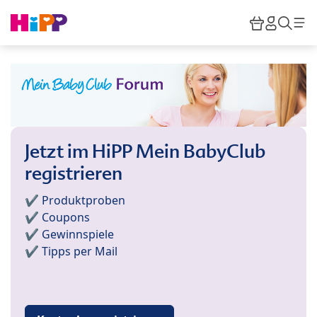
Skip to main content
Warenkor
HiPP M
Such
Jetzt im HiPP Mein BabyClub
registrieren
✔️ Produktproben
✔️ Coupons
✔️ Gewinnspiele
✔️ Tipps per Mail