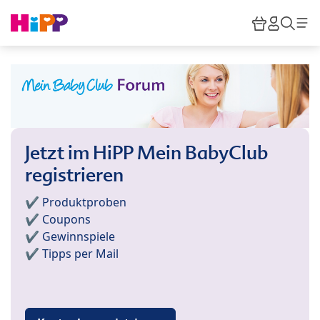
Skip to main content
Warenkor
HiPP M
Such
Jetzt im HiPP Mein BabyClub
registrieren
✔️ Produktproben
✔️ Coupons
✔️ Gewinnspiele
✔️ Tipps per Mail