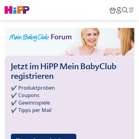
Skip to main content
Warenkor
HiPP M
Such
Jetzt im HiPP Mein BabyClub
registrieren
✔️ Produktproben
✔️ Coupons
✔️ Gewinnspiele
✔️ Tipps per Mail